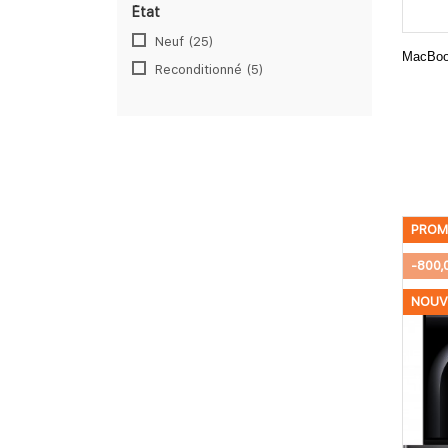
État
Neuf
(25)
MacBoo
Reconditionné
(5)
PROM
-800,
NOUV