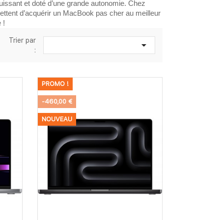
 puissant et doté d’une grande autonomie. Chez 
ttent d’acquérir un MacBook pas cher au meilleur 
 !
Trier par

:
PROMO !
-460,00 €
NOUVEAU