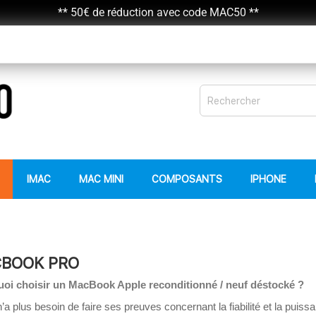
** 50€ de réduction avec code MAC50 **
IMAC
MAC MINI
COMPOSANTS
IPHONE
BOOK PRO
oi choisir un MacBook Apple 
reconditionné / neuf déstocké ?
’a plus besoin de faire ses preuves concernant la fiabilité et la pui