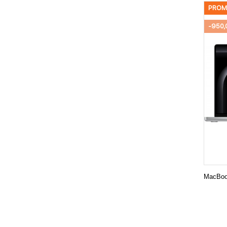
PROM
-950,
MacBoo