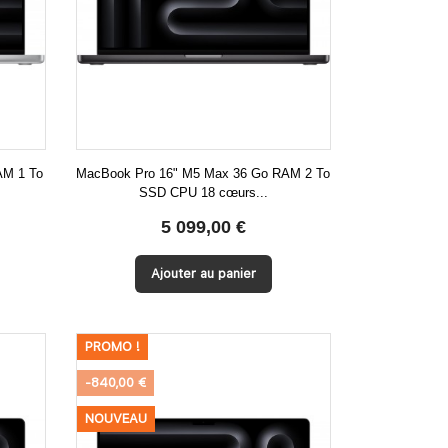
AM 1 To
MacBook Pro 16" M5 Max 36 Go RAM 2 To
SSD CPU 18 cœurs...

Aperçu rapide
5 099,00 €
Ajouter au panier
PROMO !
-840,00 €
NOUVEAU