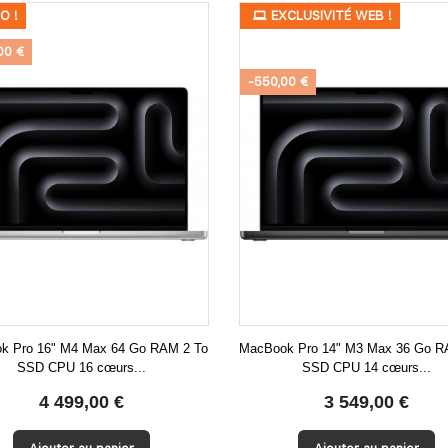
O !
PROMO !
EXCLUSIVITÉ WEB !
00 €
-550,00 €
k Pro 16" M4 Max 64 Go RAM 2 To
MacBook Pro 14" M3 Max 36 Go R
SSD CPU 16 cœurs...
SSD CPU 14 cœurs...


Aperçu rapide
Aperçu rapide
4 499,00 €
3 549,00 €