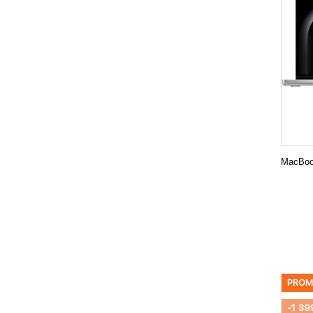
MacBoo
PROM
-1 39