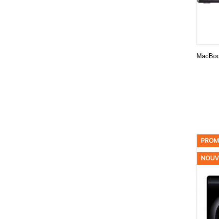
MacBoo
PROM
NOUV