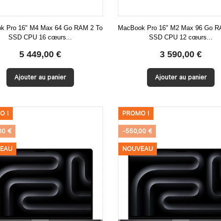
k Pro 16" M4 Max 64 Go RAM 2 To
MacBook Pro 16" M2 Max 96 Go R
SSD CPU 16 cœurs...
SSD CPU 12 cœurs...


Aperçu rapide
Aperçu rapide
5 449,00 €
3 590,00 €
Ajouter au panier
Ajouter au panier
O !
PROMO !
00 €
-550,00 €
EAU
NOUVEAU