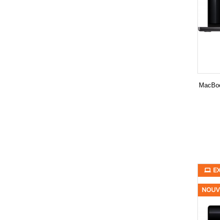
MacBoo
E
NOUV