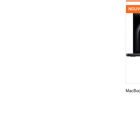
NOUV
MacBoo