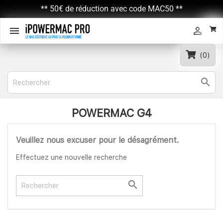
** 50€ de réduction avec code MAC50 **


(0)

POWERMAC G4
Veuillez nous excuser pour le désagrément.
Effectuez une nouvelle recherche
