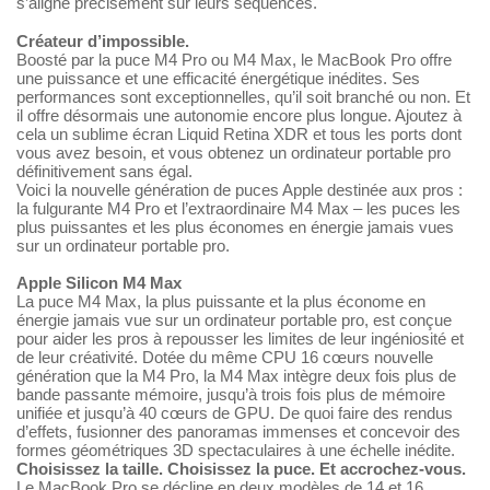
s’aligne précisément sur leurs séquences.
Créateur d’impossible.
Boosté par la puce M4 Pro ou M4 Max, le MacBook Pro offre
une puissance et une efficacité énergétique inédites. Ses
performances sont exceptionnelles, qu’il soit branché ou non. Et
il offre désormais une autonomie encore plus longue. Ajoutez à
cela un sublime écran Liquid Retina XDR et tous les ports dont
vous avez besoin, et vous obtenez un ordinateur portable pro
définitivement sans égal.
Voici la nouvelle génération de puces Apple destinée aux pros :
la fulgurante M4 Pro et l’extraordinaire M4 Max – les puces les
plus puissantes et les plus économes en énergie jamais vues
sur un ordinateur portable pro.
Apple Silicon M4 Max
La puce M4 Max, la plus puissante et la plus économe en
énergie jamais vue sur un ordinateur portable pro, est conçue
pour aider les pros à repousser les limites de leur ingéniosité et
de leur créativité. Dotée du même CPU 16 cœurs nouvelle
génération que la M4 Pro, la M4 Max intègre deux fois plus de
bande passante mémoire, jusqu’à trois fois plus de mémoire
unifiée et jusqu’à 40 cœurs de GPU. De quoi faire des rendus
d’effets, fusionner des panoramas immenses et concevoir des
formes géométriques 3D spectaculaires à une échelle inédite.
Choisissez la taille. Choisissez la puce. Et accrochez-vous.
Le MacBook Pro se décline en deux modèles de 14 et 16