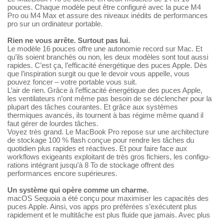
pouces. Chaque modèle peut être configuré avec la puce M4
Pro ou M4 Max et assure des niveaux inédits de performances
pro sur un ordinateur portable.
Rien ne vous arrête. Surtout pas lui.
Le modèle 16 pouces offre une autonomie record sur Mac. Et
qu’ils soient branchés ou non, les deux modèles sont tout aussi
rapides. C’est ça, l’effica­cité énergétique des puces Apple. Dès
que l’inspiration surgit ou que le devoir vous appelle, vous
pouvez foncer – votre portable vous suit.
L’air de rien. Grâce à l’efficacité énergétique des puces Apple,
les ventilateurs n’ont même pas besoin de se déclen­cher pour la
plupart des tâches courantes. Et grâce aux systèmes
thermiques avancés, ils tournent à bas régime même quand il
faut gérer de lourdes tâches.
Voyez très grand. Le MacBook Pro repose sur une architecture
de stockage 100 % flash conçue pour rendre les tâches du
quotidien plus rapides et réactives. Et pour faire face aux
workflows exigeants exploitant de très gros fichiers, les configu­
rations intégrant jusqu’à 8 To de stockage offrent des
performances encore supérieures.
Un système qui opère comme un charme.
macOS Sequoia a été conçu pour maximiser les capacités des
puces Apple. Ainsi, vos apps pro préférées s’exécutent plus
rapidement et le multitâche est plus fluide que jamais. Avec plus