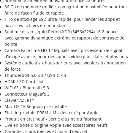
Autonomie améliorée pouvant atteindre 22 heures
36 Go de mémoire unifiée, configuration maximisée pour tout
faire de façon fluide et rapide
1 To de stockage SSD ultra‐rapide, pour lancer les apps et
ouvrir les fichiers en un instant
Sublime écran Liquid Retina XDR (3456x2234) 16,2 pouces
avec gamme dynamique extrême et rapport de contraste de
pointe
Caméra FaceTime HD 12 Mpixels avec processeur de signal
d’image avancé, pour des appels vidéo plus clairs et plus nets
Système audio à six haut‐parleurs avec woofers à annulation
de force
Thunderbolt 5.0 x 3 / USB-C x 3
HDMI / SD Card slot
WIFI 6E / Bluetooth 5.3
Connecteur MagSafe 3
Clavier AZERTY
Mac OS 15 Sequoia pré-installé
Etat du produit: PREMIUM - déstocké par Apple
Produit en état neuf - Sortie d'usine du fabricant
Livé en boite d'origine Apple avec accessoires neufs
Garantie : 2 ans (pièces et main d'oeuvre)