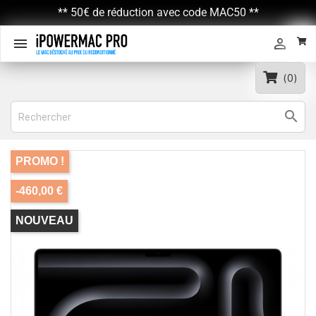
** 50€ de réduction avec code MAC50 **


(0)

PROMO !
-460,00 €
NOUVEAU