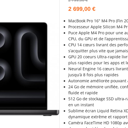
2 799,00 €
2 699,00 €
MacBook Pro 16" M4 Pro (Fin 2
Processeur Apple Silicon M4 P
Puce Apple M4 Pro pour une a
CPU, du GPU et de l’apprentis
CPU 14 cœurs livrant des perfo
s’acquitter plus vite que jamai
GPU 20 coeurs Ultra-rapide liv
plus rapides pour les apps et 
Neural Engine 16 cœurs livran
jusqu’à 8 fois plus rapides
Autonomie améliorée pouvant 
24 Go de mémoire unifiée, conf
fluide et rapide
512 Go de stockage SSD ultra‐ra
en un instant
Sublime écran Liquid Retina 
dynamique extrême et rapport 
Caméra FaceTime HD 1080p ave