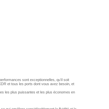
erformances sont exceptionnelles, qu’il soit
XDR et tous les ports dont vous avez besoin, et
uces les plus puissantes et les plus économes en
qui améliore considé­rablement la fluidité et la