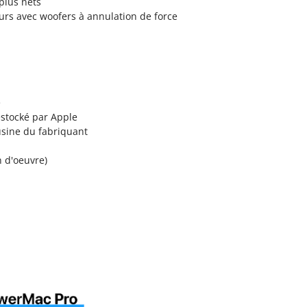
 plus nets
urs avec woofers à annulation de force
é
éstocké par Apple
'usine du fabriquant
n d'oeuvre)