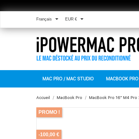


Français
EUR €
MAC PRO / MAC STUDIO
MACBOOK PRO
Accueil
MacBook Pro
MacBook Pro 16" M4 Pro 
PROMO !
-100,00 €