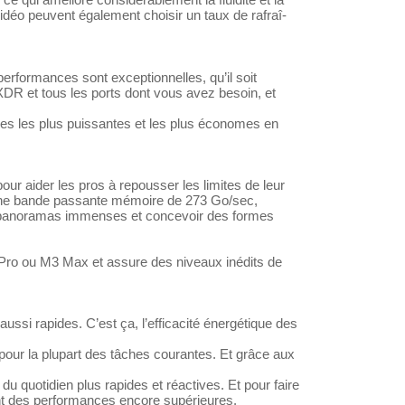
déo peuvent également choisir un taux de rafraî­­
erformances sont exceptionnelles, qu’il soit
XDR et tous les ports dont vous avez besoin, et
uces les plus puissantes et les plus économes en
ur aider les pros à repousser les limites de leur
 une bande passante mémoire de 273 Go/sec,
es panoramas immenses et concevoir des formes
Pro ou M3 Max et assure des niveaux inédits de
si rapides. C’est ça, l’effica­cité énergétique des
 pour la plupart des tâches courantes. Et grâce aux
 quotidien plus rapides et réactives. Et pour faire
rent des performances encore supérieures.