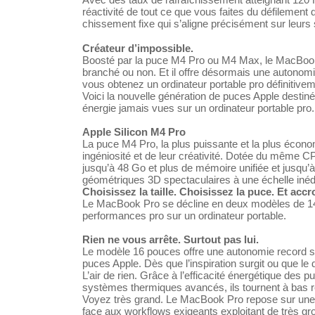
réactivité de tout ce que vous faites du défilemen
chisse­ment fixe qui s’aligne précisément sur leur
Créateur d’impossible.
Boosté par la puce M4 Pro ou M4 Max, le MacBook Pr
branché ou non. Et il offre désormais une autonomi
vous obtenez un ordinateur portable pro définitive
Voici la nouvelle génération de puces Apple destin
énergie jamais vues sur un ordinateur portable pro.
Apple Silicon M4 Pro
La puce M4 Pro, la plus puissante et la plus économ
ingéniosité et de leur créativité. Dotée du même
jusqu’à 48 Go et plus de mémoire unifiée et jusq
géométriques 3D spectaculaires à une échelle inéd
Choisissez la taille. Choisissez la puce. Et acc
Le MacBook Pro se décline en deux modèles de 14
performances pro sur un ordinateur portable.
Rien ne vous arrête. Surtout pas lui.
Le modèle 16 pouces offre une autonomie record sur 
puces Apple. Dès que l’inspiration surgit ou que le
L’air de rien. Grâce à l’efficacité énergétique des
systèmes thermiques avancés, ils tournent à bas r
Voyez très grand. Le MacBook Pro repose sur une ar
face aux workflows exigeants exploitant de très gro