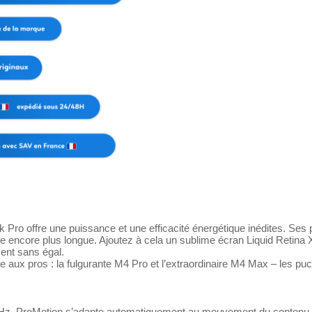
o offre une puissance et une efficacité énergétique inédites. Ses p
e encore plus longue. Ajoutez à cela un sublime écran Liquid Retina 
ment sans égal.
ée aux pros : la fulgurante M4 Pro et l’extraordinaire M4 Max – les p
Hz, ProMotion s’adapte automati­quement au mouvement du contenu, ce 