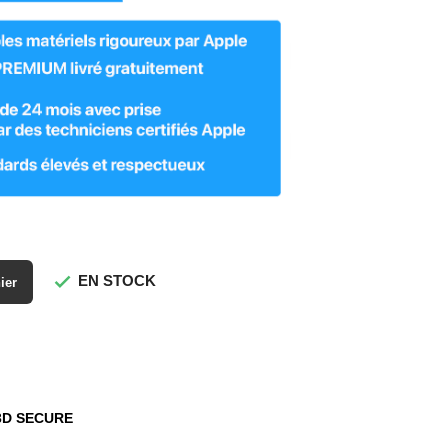
EN STOCK

nier
3D SECURE