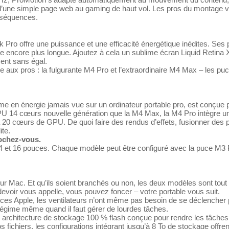
t d’une simple page web au gaming de haut vol. Les pros du montage vi
s séquences.
o offre une puissance et une efficacité énergétique inédites. Ses p
e encore plus longue. Ajoutez à cela un sublime écran Liquid Retina 
ment sans égal.
ée aux pros : la fulgurante M4 Pro et l’extraordinaire M4 Max – les p
e en énergie jamais vue sur un ordinateur portable pro, est conçue po
 CPU 14 cœurs nouvelle génération que la M4 Max, la M4 Pro intègre
u’à 20 cœurs de GPU. De quoi faire des rendus d’effets, fusionner d
ite.
rochez-vous.
 et 16 pouces. Chaque modèle peut être configuré avec la puce M3 
Mac. Et qu’ils soient branchés ou non, les deux modèles sont tout aus
 devoir vous appelle, vous pouvez foncer – votre portable vous suit.
 puces Apple, les ventilateurs n’ont même pas besoin de se déclen­cher
égime même quand il faut gérer de lourdes tâches.
chitecture de stockage 100 % flash conçue pour rendre les tâches du
s fichiers, les configu­rations intégrant jusqu’à 8 To de stockage off