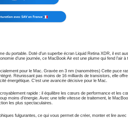
du portable. Doté d’un superbe écran Liquid Retina XDR, il est aussi 
utonomie d’une journée, ce MacBook Air est une plume qui fend l’air à 
cialement pour le Mac. Gravée en 3 nm (nanomètres) Cette puce ras
intégré. Réunis­sant pas moins de 16 milliards de transistors, elle off
cité énergétique. C’est une avancée décisive pour le Mac.
royablement rapide : il équilibre les cœurs de performance et les cœu
p moins d’énergie. Avec une telle vitesse de traitement, le MacBook 
tion les plus spectaculaires.
ues fulgurantes, ce qui vous permet de créer, monter et lire avec une