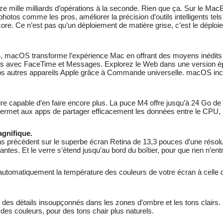
mille milliards d’opérations à la seconde. Rien que ça. Sur le MacBoo
otos comme les pros, améliorer la précision d’outils intelligents tels
core. Ce n’est pas qu’un déploie­ment de matière grise, c’est le déplo
M4, macOS transforme l’expérience Mac en offrant des moyens inédits d
s avec FaceTime et Messages. Explorez le Web dans une version épur
 autres appareils Apple grâce à Commande universelle. macOS inclut 
.
re capable d’en faire encore plus. La puce M4 offre jusqu’à 24 Go de 
permet aux apps de partager effica­cement les données entre le CPU, 
agnifique.
s précédent sur le superbe écran Retina de 13,3 pouces d’une résoluti
antes. Et le verre s’étend jusqu’au bord du boîtier, pour que rien n’ent
toma­ti­que­ment la température des couleurs de votre écran à celle d
z des détails insoupçonnés dans les zones d’ombre et les tons clairs.
des couleurs, pour des tons chair plus naturels.