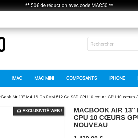
** 50€ de réduction avec code MAC50 **
IMAC
MAC MINI
COMPOSANTS
IPHONE
Book Air 13'' M4 16 Go RAM 512 Go SSD CPU 10 cœurs GPU 10 cœurs 
MACBOOK AIR 13''
EXCLUSIVITÉ WEB !
CPU 10 CŒURS GP
NOUVEAU