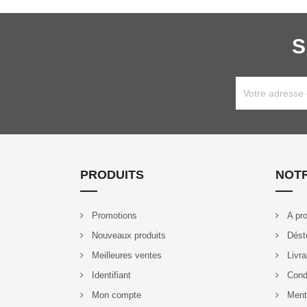
S
PRODUITS
NOTR
Promotions
A pro
Nouveaux produits
Dést
Meilleures ventes
Livra
Identifiant
Condi
Mon compte
Ment