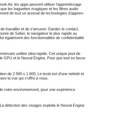
k Air, les apps peuvent utiliser l’appren­tissage
 que les baguettes magiques et les filtres audio
iement de tout un arsenal de techno­logies d’appren­
e travailler et de s’amuser. Gardez le contact,
ée de Safari, le navigateur le plus rapide au
également des fonctionnalités de confiden­tialité
mémoire unifiée ultra-rapide. Cet unique pool de
le GPU et le Neural Engine. Pour que tout se fasse
on de 2 560 x 1 600. Le texte est d’une netteté et
rave la vue qui s’offre à vous.
e votre environ­ne­ment, pour une expé­ri­ence
 La détection des visages exploite le Neural Engine