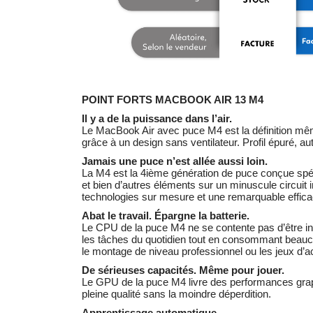
POINT FORTS MACBOOK AIR 13 M4
Il y a de la puissance dans l’air.
Le MacBook Air avec puce M4 est la définition même 
grâce à un design sans ventilateur. Profil épuré, a
Jamais une puce n’est allée aussi loin.
La M4 est la 4ième génération de puce conçue spé
et bien d’autres éléments sur un minuscule circuit 
technologies sur mesure et une remarquable effica
Abat le travail. Épargne la batterie.
Le CPU de la puce M4 ne se contente pas d’être inc
les tâches du quotidien tout en consommant beaucou
le montage de niveau profes­sionnel ou les jeux d’ac
De sérieuses capacités. Même pour jouer.
Le GPU de la puce M4 livre des performances graphiq
pleine qualité sans la moindre déperdition.
Apprentissage automatique