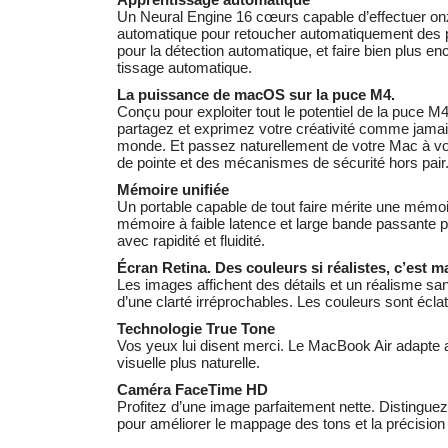
Un Neural Engine 16 cœurs capable d’effectuer onze 
automa­tique pour retoucher automati­quement des ph
pour la détection automatique, et faire bien plus en
tissage automatique.
La puissance de macOS sur la puce M4.
Conçu pour exploiter tout le potentiel de la puce 
partagez et exprimez votre créativité comme jamai
monde. Et passez naturellement de votre Mac à vos
de pointe et des mécanismes de sécurité hors pair
Mémoire unifiée
Un portable capable de tout faire mérite une mémoi
mémoire à faible latence et large bande passante 
avec rapidité et fluidité.
Écran Retina. Des couleurs si réalistes, c’est m
Les images affichent des détails et un réalisme san
d’une clarté irrépro­chables. Les couleurs sont éclat
Technologie True Tone
Vos yeux lui disent merci. Le MacBook Air adapte au
visuelle plus naturelle.
Caméra FaceTime HD
Profitez d’une image parfaitement nette. Distingue
pour améliorer le mappage des tons et la précision 