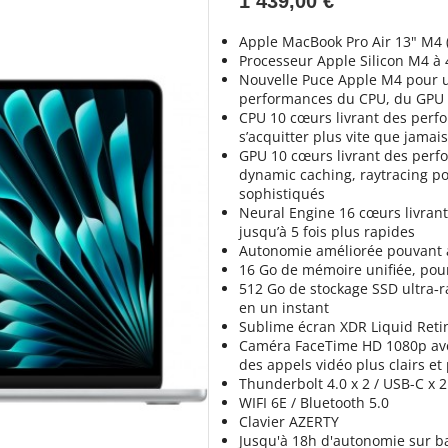
1 439,00 €
Apple MacBook Pro Air 13" M4 
Processeur Apple Silicon M4 à
Nouvelle Puce Apple M4 pour 
performances du CPU, du GPU e
CPU 10 cœurs livrant des perfo
s’acquitter plus vite que jamai
GPU 10 cœurs livrant des perfo
dynamic caching, raytracing po
sophistiqués
Neural Engine 16 cœurs livran
jusqu’à 5 fois plus rapides
Autonomie améliorée pouvant 
16 Go de mémoire unifiée, pour 
512 Go de stockage SSD ultra‐ra
en un instant
Sublime écran XDR Liquid Retin
Caméra FaceTime HD 1080p ave
des appels vidéo plus clairs et
Thunderbolt 4.0 x 2 / USB-C x 2
WIFI 6E / Bluetooth 5.0
Clavier AZERTY
Jusqu'à 18h d'autonomie sur ba