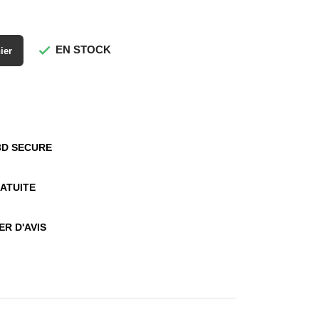
EN STOCK

nier
3D SECURE
ATUITE
R D'AVIS