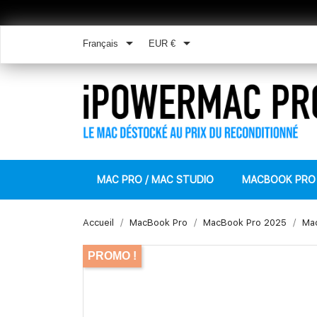


Français
EUR €
MAC PRO / MAC STUDIO
MACBOOK PRO
Accueil
MacBook Pro
MacBook Pro 2025
Mac
PROMO !